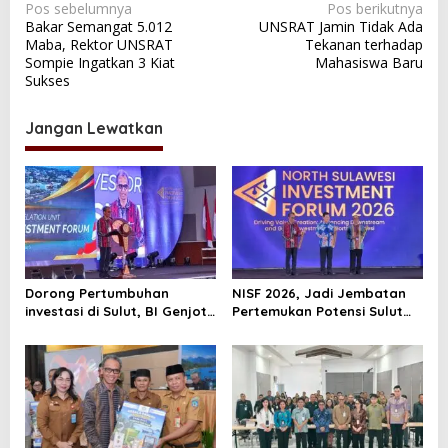
N
Pos sebelumnya
Pos berikutnya
Bakar Semangat 5.012
UNSRAT Jamin Tidak Ada
a
Maba, Rektor UNSRAT
Tekanan terhadap
v
Sompie Ingatkan 3 Kiat
Mahasiswa Baru
Sukses
i
g
Jangan Lewatkan
a
s
i
p
o
s
Dorong Pertumbuhan
NISF 2026, Jadi Jembatan
investasi di Sulut, BI Genjot
Pertemukan Potensi Sulut
Proyek Perikanan Hingga Air
dengan Investor
Minum Bagi Investor