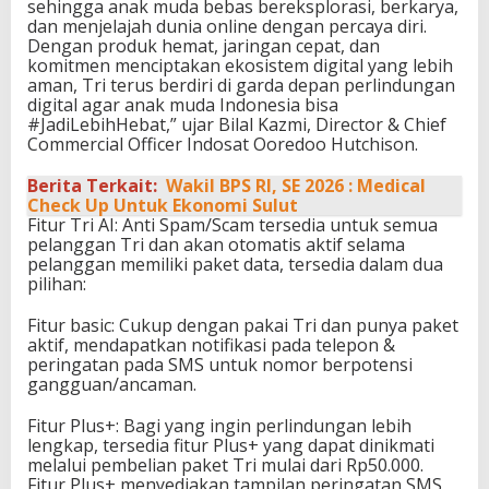
sehingga anak muda bebas bereksplorasi, berkarya,
dan menjelajah dunia online dengan percaya diri.
Dengan produk hemat, jaringan cepat, dan
komitmen menciptakan ekosistem digital yang lebih
aman, Tri terus berdiri di garda depan perlindungan
digital agar anak muda Indonesia bisa
#JadiLebihHebat,” ujar Bilal Kazmi, Director & Chief
Commercial Officer Indosat Ooredoo Hutchison.
Berita Terkait:
Wakil BPS RI, SE 2026 : Medical
Check Up Untuk Ekonomi Sulut
Fitur Tri AI: Anti Spam/Scam tersedia untuk semua
pelanggan Tri dan akan otomatis aktif selama
pelanggan memiliki paket data, tersedia dalam dua
pilihan:
Fitur basic: Cukup dengan pakai Tri dan punya paket
aktif, mendapatkan notifikasi pada telepon &
peringatan pada SMS untuk nomor berpotensi
gangguan/ancaman.
Fitur Plus+: Bagi yang ingin perlindungan lebih
lengkap, tersedia fitur Plus+ yang dapat dinikmati
melalui pembelian paket Tri mulai dari Rp50.000.
Fitur Plus+ menyediakan tampilan peringatan SMS