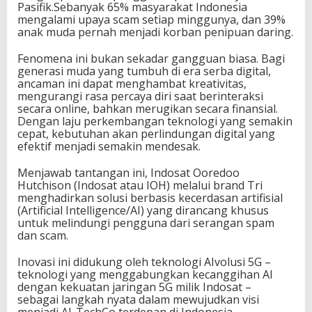
Pasifik.Sebanyak 65% masyarakat Indonesia
mengalami upaya scam setiap minggunya, dan 39%
anak muda pernah menjadi korban penipuan daring.
Fenomena ini bukan sekadar gangguan biasa. Bagi
generasi muda yang tumbuh di era serba digital,
ancaman ini dapat menghambat kreativitas,
mengurangi rasa percaya diri saat berinteraksi
secara online, bahkan merugikan secara finansial.
Dengan laju perkembangan teknologi yang semakin
cepat, kebutuhan akan perlindungan digital yang
efektif menjadi semakin mendesak.
Menjawab tantangan ini, Indosat Ooredoo
Hutchison (Indosat atau IOH) melalui brand Tri
menghadirkan solusi berbasis kecerdasan artifisial
(Artificial Intelligence/AI) yang dirancang khusus
untuk melindungi pengguna dari serangan spam
dan scam.
Inovasi ini didukung oleh teknologi AIvolusi 5G –
teknologi yang menggabungkan kecanggihan AI
dengan kekuatan jaringan 5G milik Indosat –
sebagai langkah nyata dalam mewujudkan visi
menjadi AI-TechCo terdepan di Indonesia.