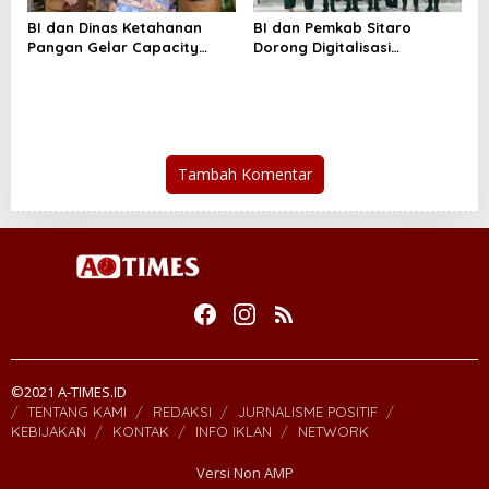
BI dan Dinas Ketahanan
BI dan Pemkab Sitaro
Pangan Gelar Capacity
Dorong Digitalisasi
Building Neraca Pangan
Keuangan Daerah
Strategis
Tambah Komentar
©2021 A-TIMES.ID
TENTANG KAMI
REDAKSI
JURNALISME POSITIF
KEBIJAKAN
KONTAK
INFO IKLAN
NETWORK
Versi Non AMP