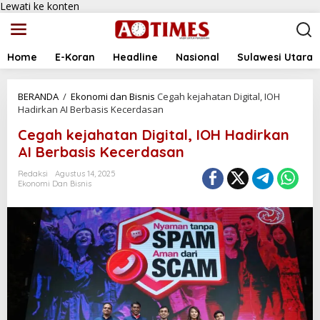
Lewati ke konten
Home
E-Koran
Headline
Nasional
Sulawesi Utara
BERANDA
/
Ekonomi dan Bisnis
Cegah kejahatan Digital, IOH
Hadirkan AI Berbasis Kecerdasan
Cegah kejahatan Digital, IOH Hadirkan
AI Berbasis Kecerdasan
Redaksi
Agustus 14, 2025
Ekonomi Dan Bisnis