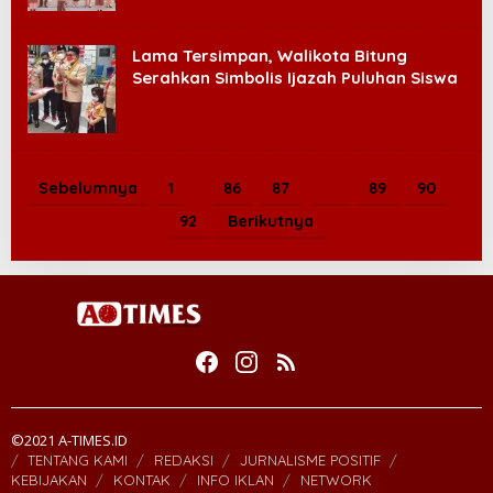
Lama Tersimpan, Walikota Bitung
Serahkan Simbolis Ijazah Puluhan Siswa
Sebelumnya
1
…
86
87
88
89
90
…
92
Berikutnya
©2021 A-TIMES.ID
TENTANG KAMI
REDAKSI
JURNALISME POSITIF
KEBIJAKAN
KONTAK
INFO IKLAN
NETWORK