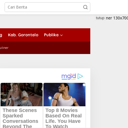
tutup
ng
Kab. Gorontalo
Publika
uliner