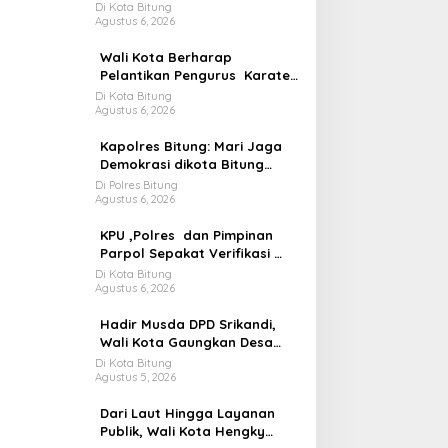
Wakil rakyat jadi Sorotan
Di Kota Bitung
Agustus 6, 2026
Wali Kota Berharap
Pelantikan Pengurus Karate
Do Gojukao Dorong Lahirnya
Di Kota Bitung
Agustus 6, 2026
Atlit Berprestasi
Kapolres Bitung: Mari Jaga
Demokrasi dikota Bitung
Tetap Adem
Di Polres Bitung
Agustus 6, 2026
KPU ,Polres dan Pimpinan
Parpol Sepakat Verifikasi
Parpol Harus Jelas Aman
Di Kota Bitung
Agustus 6, 2026
dan Terbuka
Hadir Musda DPD Srikandi,
Wali Kota Gaungkan Desa
Kuat Jika Bersih dan
Di Kota Bitung
Agustus 5, 2026
Transparan
Dari Laut Hingga Layanan
Publik, Wali Kota Hengky