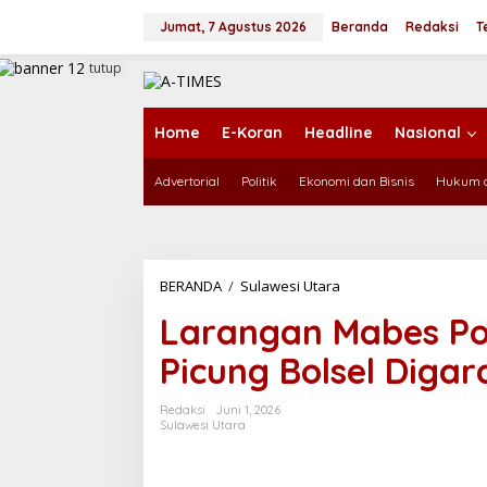
L
e
Jumat, 7 Agustus 2026
Beranda
Redaksi
T
w
a
tutup
t
i
k
Home
E-Koran
Headline
Nasional
e
k
Advertorial
Politik
Ekonomi dan Bisnis
Hukum d
o
n
t
e
n
BERANDA
/
Sulawesi Utara
L
a
Larangan Mabes Polr
r
a
Picung Bolsel Diga
n
g
a
Redaksi
Juni 1, 2026
n
Sulawesi Utara
M
a
b