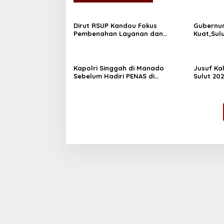
Dirut RSUP Kandou Fokus
Gubernur
Pembenahan Layanan dan
Kuat,Sul
Prioritaskan Kenyamanan Pasien
Kapolri Singgah di Manado
Jusuf Ka
Sebelum Hadiri PENAS di
Sulut 20
Gorontalo
Gerakan