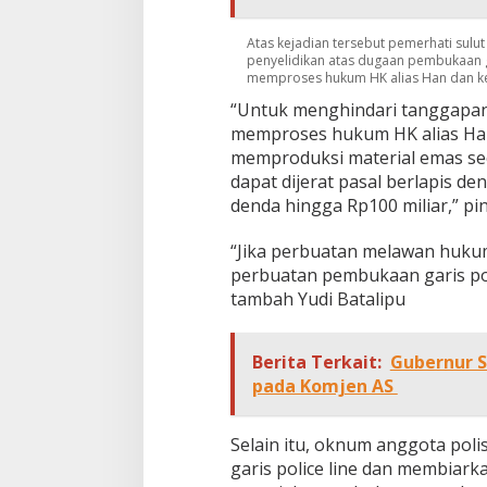
c
u
Atas kejadian tersebut pemerhati sulu
n
penyelidikan atas dugaan pembukaan 
g
memproses hukum HK alias Han dan k
B
“Untuk menghindari tanggapan 
o
memproses hukum HK alias Han.
l
s
memproduksi material emas sec
e
dapat dijerat pasal berlapis 
l
denda hingga Rp100 miliar,” pin
D
i
“Jika perbuatan melawan hukum
g
a
perbuatan pembukaan garis poli
r
tambah Yudi Batalipu
a
p
D
Berita Terkait:
Gubernur S
i
pada Komjen AS
a
m
d
Selain itu, oknum anggota pol
i
a
garis police line dan membiar
m