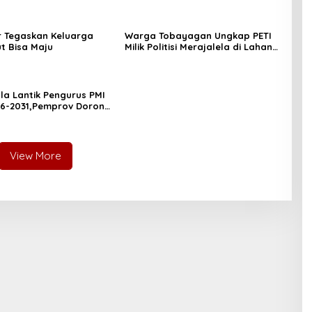
 Tegaskan Keluarga
Warga Tobayagan Ungkap PETI
ut Bisa Maju
Milik Politisi Merajalela di Lahan
JRBM
lla Lantik Pengurus PMI
26-2031,Pemprov Dorong
 Cepat Kemanusiaan
View More