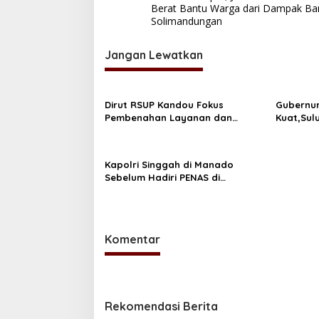
k
k
p
a
Berat Bantu Warga dari Dampak Ban
v
Solimandungan
i
Jangan Lewatkan
g
a
s
Dirut RSUP Kandou Fokus
Gubernur
Pembenahan Layanan dan
Kuat,Sul
i
Prioritaskan Kenyamanan Pasien
p
o
Kapolri Singgah di Manado
Sebelum Hadiri PENAS di
s
Gorontalo
Komentar
Rekomendasi Berita