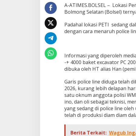
e
A-ATIMES.BOLSEL – Lokasi Per
s
Bolmong Selatan (Bolsel) terny
P
o
Padahal lokasi PETI sedang da
l
dengan cara menaruh police li
r
i
T
a
k
Informasi yang diperoleh media
D
-+ 4000 baket excavator PC 200 
i
dibuka oleh HT alias Han (pemil
g
u
b
Garis police line diduga telah 
r
2026, kurang lebih delapan ha
i
satu oknum anggota polisi WM a
s
ino, dan oli sebagai teknisi, 
,
P
yang sedang di police line oleh
E
telah di produksi diam diam dala
T
I
P
Berita Terkait:
Wagub Inga
i