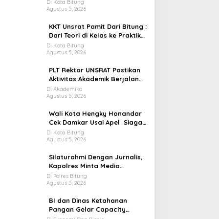
Honandar Genjot 2 Agenda
Di Kota Bitung
Agustus 5, 2026
Strategis
KKT Unsrat Pamit Dari Bitung :
Dari Teori di Kelas ke Praktik
di Masyarakat
Di Kota Bitung
Agustus 5, 2026
PLT Rektor UNSRAT Pastikan
Aktivitas Akademik Berjalan
Normal
Di Akademika
Agustus 5, 2026
Wali Kota Hengky Honandar
Cek Damkar Usai Apel Siaga
El Nino di Polres Bitung
Di Kota Bitung
Agustus 5, 2026
Silaturahmi Dengan Jurnalis,
Kapolres Minta Media
Kolaborasi Jaga kota Bitung
Di Polres Bitung
Agustus 5, 2026
Tetap Aman
BI dan Dinas Ketahanan
Pangan Gelar Capacity
Building Neraca Pangan