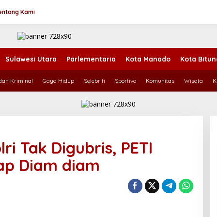
entang Kami
Sulawesi Utara
Parlementaria
Kota Manado
Kota Bitu
an Kriminal
Gaya Hidup
Selebriti
Sportivo
Komunitas
Wisata
K
i Tak Digubris, PETI
rap Diam diam