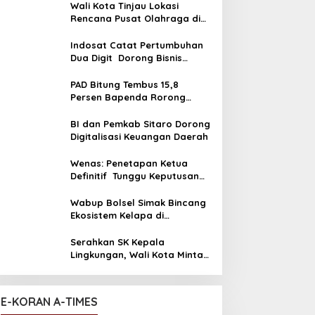
Wali Kota Tinjau Lokasi
Rencana Pusat Olahraga di
Pandu
Indosat Catat Pertumbuhan
Dua Digit Dorong Bisnis
Berbasis AI
PAD Bitung Tembus 15,8
Persen Bapenda Rorong
Tegaskan kedepan Melebihi
Target
BI dan Pemkab Sitaro Dorong
Digitalisasi Keuangan Daerah
Wenas: Penetapan Ketua
Definitif Tunggu Keputusan
DPP
Wabup Bolsel Simak Bincang
Ekosistem Kelapa di
Desiminasi Perekonomian
Sulut
Serahkan SK Kepala
Lingkungan, Wali Kota Minta
ASN Utamajan Pelayanan
E-KORAN A-TIMES