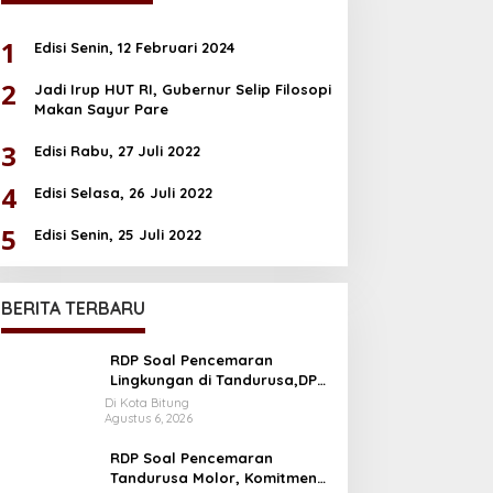
1
Edisi Senin, 12 Februari 2024
2
Jadi Irup HUT RI, Gubernur Selip Filosopi
Makan Sayur Pare
3
Edisi Rabu, 27 Juli 2022
4
Edisi Selasa, 26 Juli 2022
5
Edisi Senin, 25 Juli 2022
BERITA TERBARU
RDP Soal Pencemaran
Lingkungan di Tandurusa,DPR
Cek Lokasi
Di Kota Bitung
Agustus 6, 2026
RDP Soal Pencemaran
Tandurusa Molor, Komitmen