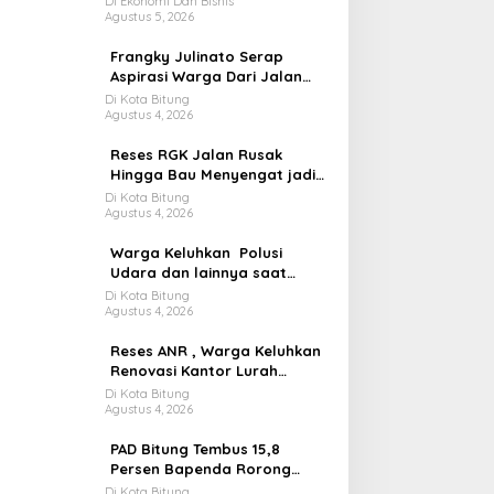
Di Ekonomi Dan Bisnis
Agustus 5, 2026
Strategis
Frangky Julinato Serap
Aspirasi Warga Dari Jalan
Lubang Hingga Honor Pala
Di Kota Bitung
Agustus 4, 2026
Reses RGK Jalan Rusak
Hingga Bau Menyengat jadi
Keluhan warga dikecamatan
Di Kota Bitung
Agustus 4, 2026
Madidir
Warga Keluhkan Polusi
Udara dan lainnya saat
Reses ANR
Di Kota Bitung
Agustus 4, 2026
Reses ANR , Warga Keluhkan
Renovasi Kantor Lurah
Hingga Pengurusan ijin PAUD
Di Kota Bitung
Agustus 4, 2026
PAD Bitung Tembus 15,8
Persen Bapenda Rorong
Tegaskan kedepan Melebihi
Di Kota Bitung