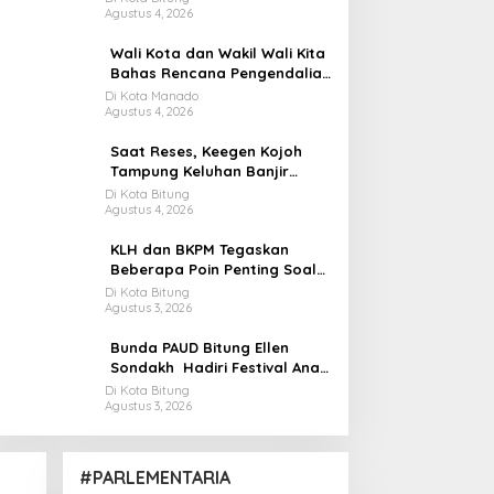
Agustus 4, 2026
Target
Wali Kota dan Wakil Wali Kita
Bahas Rencana Pengendalian
Banjir Bersama Balai SDA
Di Kota Manado
Agustus 4, 2026
Saat Reses, Keegen Kojoh
Tampung Keluhan Banjir
Hingga Dermaga Rusak di
Di Kota Bitung
Agustus 4, 2026
Dapil IV
KLH dan BKPM Tegaskan
Beberapa Poin Penting Soal
Polemik PT Futai
Di Kota Bitung
Agustus 3, 2026
Bunda PAUD Bitung Ellen
Sondakh Hadiri Festival Anak
Sulut
Di Kota Bitung
Agustus 3, 2026
#PARLEMENTARIA