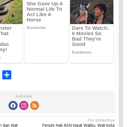
X
S
h
ar
Ikuti Kami
e
Pos berikutnya
m dan Alat
Penuhi Hak ASN tepat Waktu, Wali kota