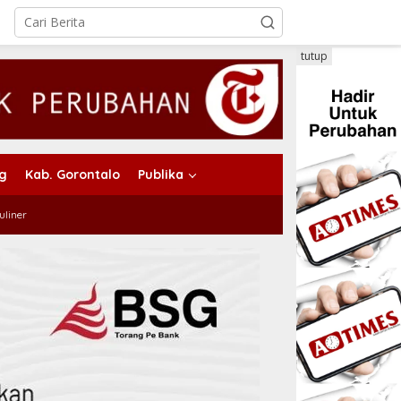
tutup
ng
Kab. Gorontalo
Publika
uliner