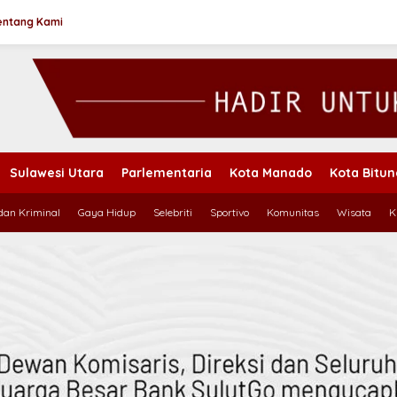
entang Kami
Sulawesi Utara
Parlementaria
Kota Manado
Kota Bitu
an Kriminal
Gaya Hidup
Selebriti
Sportivo
Komunitas
Wisata
K