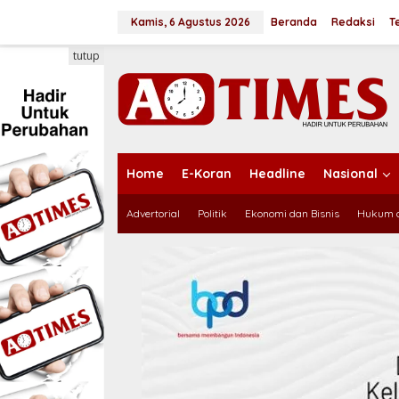
L
e
Kamis, 6 Agustus 2026
Beranda
Redaksi
T
w
a
tutup
t
i
k
e
k
o
n
Home
E-Koran
Headline
Nasional
t
e
Advertorial
Politik
Ekonomi dan Bisnis
Hukum d
n