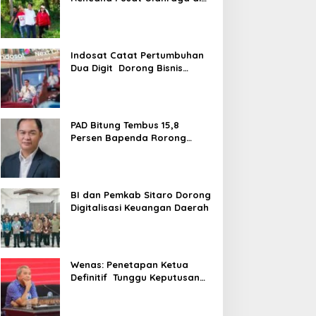
Pandu
Indosat Catat Pertumbuhan
Dua Digit Dorong Bisnis
Berbasis AI
PAD Bitung Tembus 15,8
Persen Bapenda Rorong
Tegaskan kedepan Melebihi
Target
BI dan Pemkab Sitaro Dorong
Digitalisasi Keuangan Daerah
Wenas: Penetapan Ketua
Definitif Tunggu Keputusan
DPP