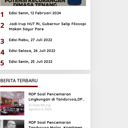
1
Edisi Senin, 12 Februari 2024
2
Jadi Irup HUT RI, Gubernur Selip Filosopi
Makan Sayur Pare
3
Edisi Rabu, 27 Juli 2022
4
Edisi Selasa, 26 Juli 2022
5
Edisi Senin, 25 Juli 2022
BERITA TERBARU
RDP Soal Pencemaran
Lingkungan di Tandurusa,DPR
Cek Lokasi
Di Kota Bitung
Agustus 6, 2026
RDP Soal Pencemaran
Tandurusa Molor, Komitmen