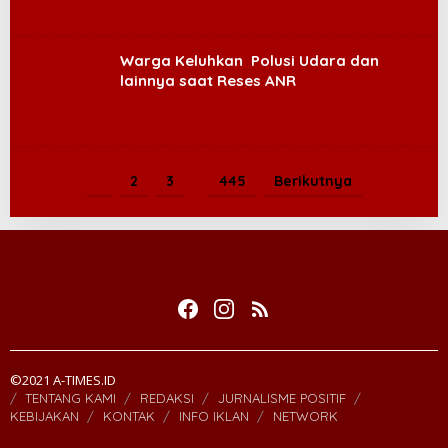
Warga Keluhkan Polusi Udara dan
lainnya saat Reses ANR
1
2
3
…
445
Berikutnya
©2021 A-TIMES.ID
TENTANG KAMI
REDAKSI
JURNALISME POSITIF
KEBIJAKAN
KONTAK
INFO IKLAN
NETWORK