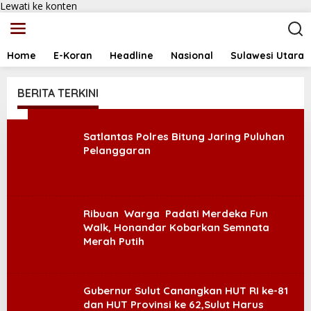
Lewati ke konten
Home
E-Koran
Headline
Nasional
Sulawesi Utara
BERITA TERKINI
A
-
Satlantas Polres Bitung Jaring Puluhan
T
Pelanggaran
I
M
E
S
Ribuan Warga Padati Merdeka Fun
Walk, Honandar Kobarkan Semnata
Merah Putih
Gubernur Sulut Canangkan HUT RI ke-81
dan HUT Provinsi ke 62,Sulut Harus