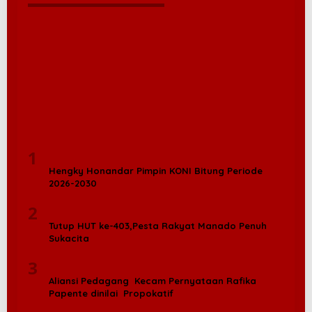
1
Hengky Honandar Pimpin KONI Bitung Periode
2026-2030
2
Tutup HUT ke-403,Pesta Rakyat Manado Penuh
Sukacita
3
Aliansi Pedagang Kecam Pernyataan Rafika
Papente dinilai Propokatif